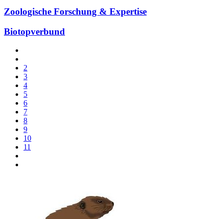
Zoologische Forschung & Expertise
Biotopverbund
2
3
4
5
6
7
8
9
10
11