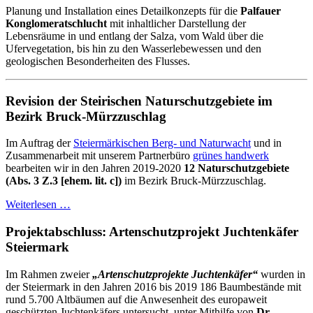
Planung und Installation eines Detailkonzepts für die
Palfauer
Konglomeratschlucht
mit inhaltlicher Darstellung der
Lebensräume in und entlang der Salza, vom Wald über die
Ufervegetation, bis hin zu den Wasserlebewessen und den
geologischen Besonderheiten des Flusses.
Revision der Steirischen Naturschutzgebiete im
Bezirk Bruck-Mürzzuschlag
Im Auftrag der
Steiermärkischen Berg- und Naturwacht
und in
Zusammenarbeit mit unserem Partnerbüro
grünes handwerk
bearbeiten wir in den Jahren 2019-2020
12 Naturschutzgebiete
(Abs. 3 Z.3 [ehem. lit. c])
im Bezirk Bruck-Mürzzuschlag.
Weiterlesen …
Projektabschluss: Artenschutzprojekt Juchtenkäfer
Steiermark
Im Rahmen zweier
„Artenschutzprojekte Juchtenkäfer“
wurden in
der Steiermark in den Jahren 2016 bis 2019 186 Baumbestände mit
rund 5.700 Altbäumen auf die Anwesenheit des europaweit
geschützten Juchtenkäfers untersucht, unter Mithilfe von
Dr.