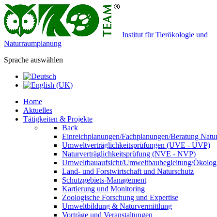
Institut für Tierökologie und
Naturraumplanung
Sprache auswählen
Home
Aktuelles
Tätigkeiten & Projekte
Back
Einreichplanungen/Fachplanungen/Beratung Natur
Umweltverträglichkeitsprüfungen (UVE - UVP)
Naturverträglichkeitsprüfung (NVE - NVP)
Umweltbauaufsicht/Umweltbaubegleitung/Ökologi
Land- und Forstwirtschaft und Naturschutz
Schutzgebiets-Management
Kartierung und Monitoring
Zoologische Forschung und Expertise
Umweltbildung & Naturvermittlung
Vorträge und Veranstaltungen