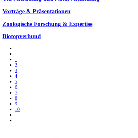
Vorträge & Präsentationen
Zoologische Forschung & Expertise
Biotopverbund
1
2
3
4
5
6
7
8
9
10