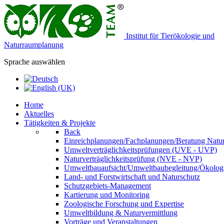
Institut für Tierökologie und
Naturraumplanung
Sprache auswählen
Home
Aktuelles
Tätigkeiten & Projekte
Back
Einreichplanungen/Fachplanungen/Beratung Natur
Umweltverträglichkeitsprüfungen (UVE - UVP)
Naturverträglichkeitsprüfung (NVE - NVP)
Umweltbauaufsicht/Umweltbaubegleitung/Ökologi
Land- und Forstwirtschaft und Naturschutz
Schutzgebiets-Management
Kartierung und Monitoring
Zoologische Forschung und Expertise
Umweltbildung & Naturvermittlung
Vorträge und Veranstaltungen