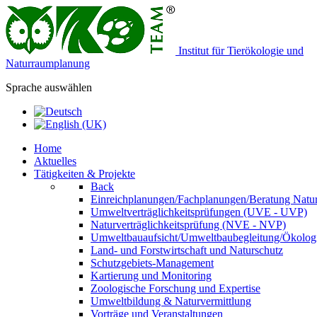
Institut für Tierökologie und
Naturraumplanung
Sprache auswählen
Home
Aktuelles
Tätigkeiten & Projekte
Back
Einreichplanungen/Fachplanungen/Beratung Natur
Umweltverträglichkeitsprüfungen (UVE - UVP)
Naturverträglichkeitsprüfung (NVE - NVP)
Umweltbauaufsicht/Umweltbaubegleitung/Ökologi
Land- und Forstwirtschaft und Naturschutz
Schutzgebiets-Management
Kartierung und Monitoring
Zoologische Forschung und Expertise
Umweltbildung & Naturvermittlung
Vorträge und Veranstaltungen