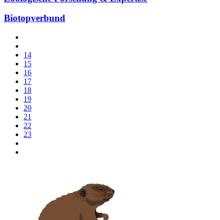
Biotopverbund
14
15
16
17
18
19
20
21
22
23