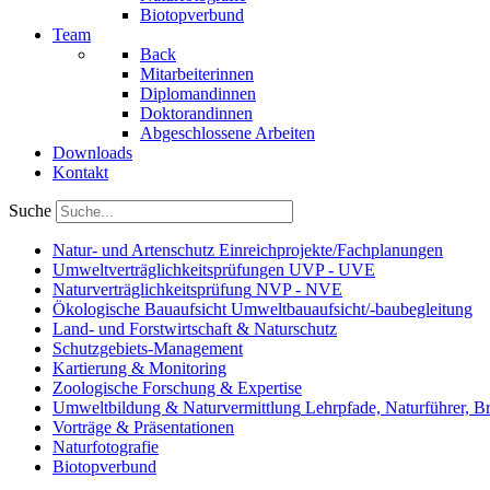
Biotopverbund
Team
Back
Mitarbeiterinnen
Diplomandinnen
Doktorandinnen
Abgeschlossene Arbeiten
Downloads
Kontakt
Suche
Natur- und Artenschutz
Einreichprojekte/Fachplanungen
Umweltverträglichkeitsprüfungen
UVP - UVE
Naturverträglichkeitsprüfung
NVP - NVE
Ökologische Bauaufsicht
Umweltbauaufsicht/-baubegleitung
Land- und Forstwirtschaft
& Naturschutz
Schutzgebiets-Management
Kartierung & Monitoring
Zoologische Forschung & Expertise
Umweltbildung & Naturvermittlung
Lehrpfade, Naturführer, B
Vorträge & Präsentationen
Naturfotografie
Biotopverbund