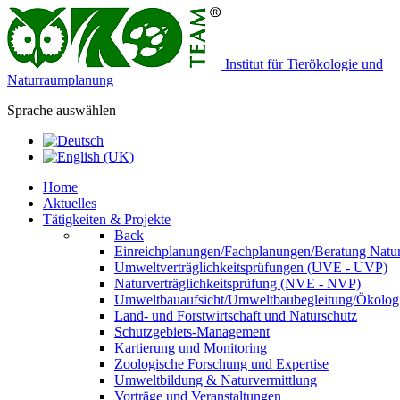
Institut für Tierökologie und
Naturraumplanung
Sprache auswählen
Home
Aktuelles
Tätigkeiten & Projekte
Back
Einreichplanungen/Fachplanungen/Beratung Natur
Umweltverträglichkeitsprüfungen (UVE - UVP)
Naturverträglichkeitsprüfung (NVE - NVP)
Umweltbauaufsicht/Umweltbaubegleitung/Ökologi
Land- und Forstwirtschaft und Naturschutz
Schutzgebiets-Management
Kartierung und Monitoring
Zoologische Forschung und Expertise
Umweltbildung & Naturvermittlung
Vorträge und Veranstaltungen