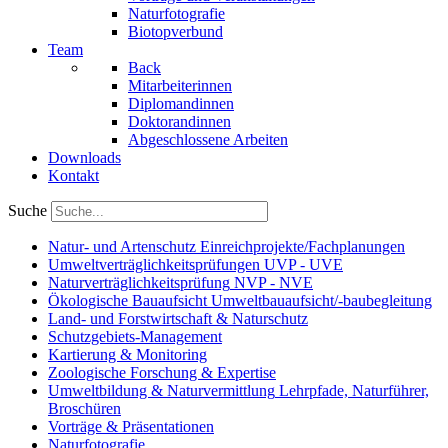
Naturfotografie
Biotopverbund
Team
Back
Mitarbeiterinnen
Diplomandinnen
Doktorandinnen
Abgeschlossene Arbeiten
Downloads
Kontakt
Suche
Natur- und Artenschutz
Einreichprojekte/Fachplanungen
Umweltverträglichkeitsprüfungen
UVP - UVE
Naturverträglichkeitsprüfung
NVP - NVE
Ökologische Bauaufsicht
Umweltbauaufsicht/-baubegleitung
Land- und Forstwirtschaft
& Naturschutz
Schutzgebiets-Management
Kartierung & Monitoring
Zoologische Forschung & Expertise
Umweltbildung & Naturvermittlung
Lehrpfade, Naturführer,
Broschüren
Vorträge & Präsentationen
Naturfotografie