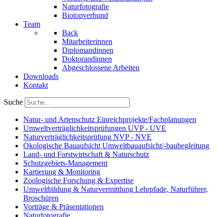
Naturfotografie
Biotopverbund
Team
Back
Mitarbeiterinnen
Diplomandinnen
Doktorandinnen
Abgeschlossene Arbeiten
Downloads
Kontakt
Suche
Natur- und Artenschutz
Einreichprojekte/Fachplanungen
Umweltverträglichkeitsprüfungen
UVP - UVE
Naturverträglichkeitsprüfung
NVP - NVE
Ökologische Bauaufsicht
Umweltbauaufsicht/-baubegleitung
Land- und Forstwirtschaft
& Naturschutz
Schutzgebiets-Management
Kartierung & Monitoring
Zoologische Forschung & Expertise
Umweltbildung & Naturvermittlung
Lehrpfade, Naturführer,
Broschüren
Vorträge & Präsentationen
Naturfotografie