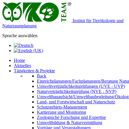
Institut für Tierökologie und
Naturraumplanung
Sprache auswählen
Home
Aktuelles
Tätigkeiten & Projekte
Back
Einreichplanungen/Fachplanungen/Beratung Natur
Umweltverträglichkeitsprüfungen (UVE - UVP)
Naturverträglichkeitsprüfung (NVE - NVP)
Umweltbauaufsicht/Umweltbaubegleitung/Ökologi
Land- und Forstwirtschaft und Naturschutz
Schutzgebiets-Management
Kartierung und Monitoring
Zoologische Forschung und Expertise
Umweltbildung & Naturvermittlung
Vorträge und Veranstaltungen