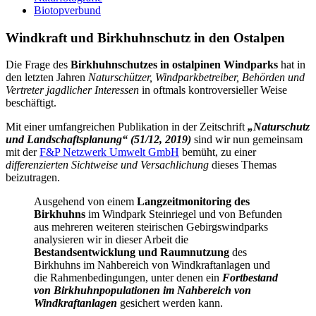
Biotopverbund
Windkraft und Birkhuhnschutz in den Ostalpen
Die Frage des
Birkhuhnschutzes in ostalpinen Windparks
hat in
den letzten Jahren
Naturschützer, Windparkbetreiber, Behörden und
Vertreter jagdlicher Interessen
in oftmals kontroversieller Weise
beschäftigt.
Mit einer umfangreichen Publikation in der Zeitschrift
„Naturschutz
und Landschaftsplanung“ (51/12, 2019)
sind wir nun gemeinsam
mit der
F&P Netzwerk Umwelt GmbH
bemüht, zu einer
differenzierten Sichtweise und Versachlichung
dieses Themas
beizutragen.
Ausgehend von einem
Langzeitmonitoring des
Birkhuhns
im Windpark Steinriegel und von Befunden
aus mehreren weiteren steirischen Gebirgswindparks
analysieren wir in dieser Arbeit die
Bestandsentwicklung und Raumnutzung
des
Birkhuhns im Nahbereich von Windkraftanlagen und
die Rahmenbedingungen, unter denen ein
Fortbestand
von Birkhuhnpopulationen im Nahbereich von
Windkraftanlagen
gesichert werden kann.